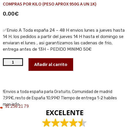
COMPRAS POR KILO (PESO APROX 950G A UN 1K)
0,00
€
✅Envio A Toda españa 24 – 48 H envios lunes a jueves hasta
14 H. los pedidos a partir del jueves 14 H hasta el domingo se
enviaran el lunes , asi garantizamos las cadenas de frio,
entrega antes de 13H - PEDIDO MINIMO 50€
Añadir al carrito
!Envios a toda españa parla Gratuito, Comunidad de madrid
7,99€, resto de España 10,99€! TIempo de entrega 1-2 habiles
mas info.
91 256 21 79
EXCELENTE