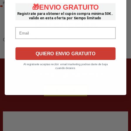
mas info.
91 256 21 79
🎁ENVIO GRATUITO
Registrate para obtener el cupón compra minima 50€..
valido en esta oferta por tiempo limitado
Descripción
Email
Oferta nueva de 7 kilos
QUIERO ENVIO GRATUITO
Al registrarte aceptas recibir email marketing podras darte de baja
cuando desees
¿Tienes alguna duda?
CONTÁCTANOS