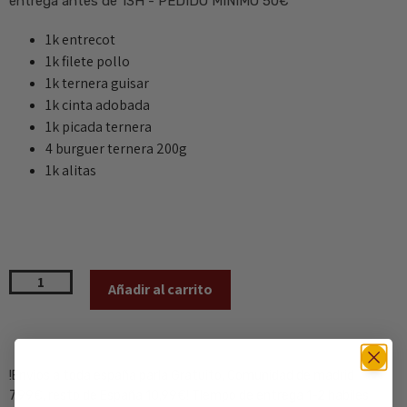
entrega antes de 13H - PEDIDO MINIMO 50€
1k entrecot
1k filete pollo
1k ternera guisar
1k cinta adobada
1k picada ternera
4 burguer ternera 200g
1k alitas
Añadir al carrito
!Envios a toda españa parla Gratuito, Comunidad de madrid
7,99€, resto de España 10,99€! TIempo de entrega 1-2 habiles