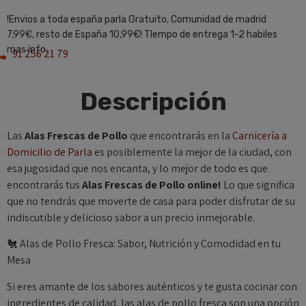
!Envios a toda españa parla Gratuito, Comunidad de madrid
7,99€, resto de España 10,99€! TIempo de entrega 1-2 habiles
mas info.
91 256 21 79
Descripción
Las
Alas Frescas de Pollo
que encontrarás en la
Carnicería a
Domicilio de Parla
es posiblemente la mejor de la ciudad, con
esa jugosidad que nos encanta, y lo mejor de todo es que
encontrarás tus
Alas Frescas de Pollo
online!
Lo que significa
que no tendrás que moverte de casa para poder disfrutar de su
indiscutible y delicioso sabor a un precio inmejorable.
🐔 Alas de Pollo Fresca: Sabor, Nutrición y Comodidad en tu
Mesa
Si eres amante de los sabores auténticos y te gusta cocinar con
ingredientes de calidad, las alas de pollo fresca son una opción