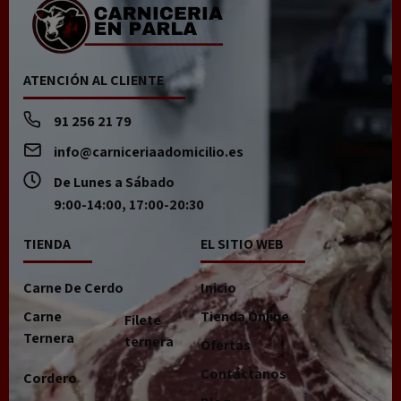
ATENCIÓN AL CLIENTE
91 256 21 79
info@carniceriaadomicilio.es
De Lunes a Sábado
9:00-14:00, 17:00-20:30
TIENDA
EL SITIO WEB
Carne De Cerdo
Inicio
Carne
Tienda Online
Filete
Ternera
ternera
Ofertas
Contáctanos
Cordero