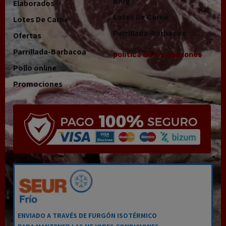
Blog
Elaborados
Lotes De Carne
Lotes De Carne
Parrillada-Barbacoa
Ofertas
Parrillada-Barbacoa
politica de devoluciones
Pollo online
Promociones
ENVIADO A TRAVÉS DE FURGÓN ISOTÉRMICO