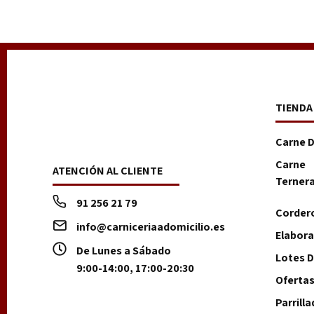
TIENDA
Carne 
Carne
ATENCIÓN AL CLIENTE
Terner
91 256 21 79
Corder
info@carniceriaadomicilio.es
Elabor
De Lunes a Sábado
Lotes D
9:00-14:00, 17:00-20:30
Oferta
Parrill