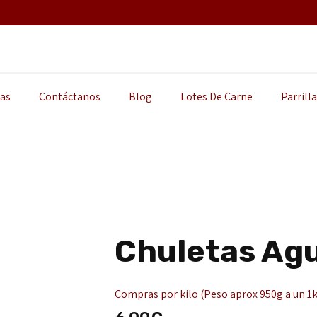
as
Contáctanos
Blog
Lotes De Carne
Parrill
RÍA A UN SOLO CLIC
Chuletas Ag
Compras por kilo (Peso aprox 950g a un 1k