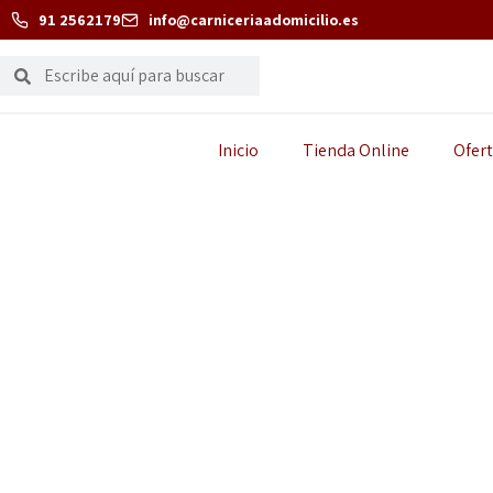
91 2562179
info@carniceriaadomicilio.es
Inicio
Tienda Online
Ofert
CARNICE