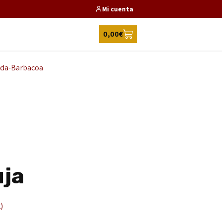
Mi cuenta
0,00
€
ada-Barbacoa
K
uja
)