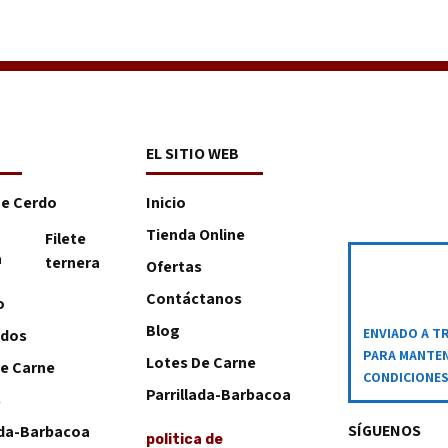
EL SITIO WEB
De Cerdo
Inicio
Tienda Online
Filete
a
ternera
Ofertas
Contáctanos
o
Blog
ENVIADO A T
ados
PARA MANTEN
Lotes De Carne
e Carne
CONDICIONE
Parrillada-Barbacoa
s
SÍGUENOS
ada-Barbacoa
politica de