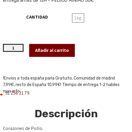
entrega antes de 13H - PEDIDO MINIMO 50€
CANTIDAD
1kg
Añadir al carrito
!Envios a toda españa parla Gratuito, Comunidad de madrid
7,99€, resto de España 10,99€! TIempo de entrega 1-2 habiles
mas info.
91 256 21 79
Descripción
Corazones de Pollo.