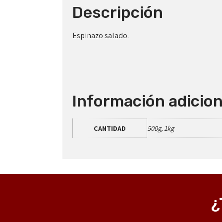
Descripción
Nuevamente muchas gracias y
pe
FELICIDADES,,,un cordial saludo
bu
mu
Espinazo salado.
Información adicion
CANTIDAD
500g, 1kg
¿