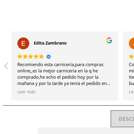
Edita Zambrano
Recomiendo esta carnicería,para compras
Co
online,,es la mejor carnicería en la q he
mi
comprado,he echo el pedido hoy por la
ti
mañana y por la tarde ya tenía el pedido en
bu
mi casa,la carne y todos los productos son de
va
Leer más
Le
primera calidad,
conservar 
En lo personal,quiero felicitarles a la vez
ve
agradecerles ,por su profesionalidad,
po
seriedad,educación,empatía..de verdad q os
en
DESC
recomiendo, volveré hacer mis compras aquí
ej
en esta misma carnicería,siempre q lo
tr
necesite ..
de p