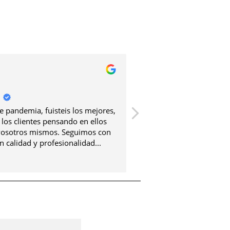
raul roy
 pandemia, fuisteis los mejores,
Buena carne, bien prepa
los clientes pensando en ellos
Calidad precio inmejora
vosotros mismos. Seguimos con
n calidad y profesionalidad...