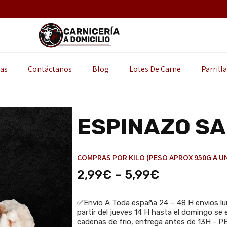
as
Contáctanos
Blog
Lotes De Carne
Parrill
ESPINAZO S
COMPRAS POR KILO (PESO APROX 950G A UN
2,99
€
–
5,99
€
✅Envio A Toda españa 24 – 48 H envios lun
partir del jueves 14 H hasta el domingo se e
cadenas de frio, entrega antes de 13H -