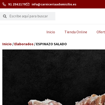
91 2562179
info@carniceriaadomicilio.es
Inicio
Tienda Online
Ofert
Inicio
/
Elaborados
/ ESPINAZO SALADO