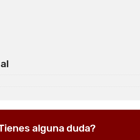
rdiendo por que todo lo demás sale
enísimo y todos los meses les pedimos
chas gracias
al
Tienes alguna duda?