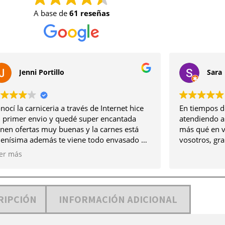
A base de
61 reseñas
Jenni Portillo
Sara
nocí la carniceria a través de Internet hice
En tiempos de
 primer envio y quedé super encantada
atendiendo a 
enen ofertas muy buenas y la carnes está
más qué en 
enísima además te viene todo envasado al
vosotros, gra
cío con lo que ayuda mucho a congelar y
er más
la carne lo único así negativo que
o es que debería de llevar alguna opinión
r si quieres que el pollo esté cortado o
tero y la otra es que las amburgesas por
RIPCIÓN
INFORMACIÓN ADICIONAL
emplo a nosotros no nos gusta la carne que
aen no quedan muy buenas en cambio las
ollo está mejor aún así seguimos