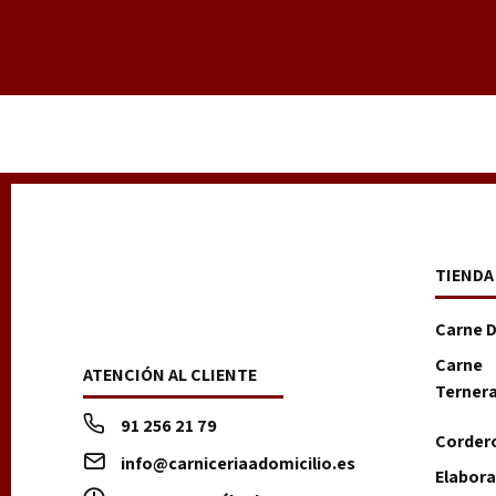
TIENDA
Carne 
Carne
ATENCIÓN AL CLIENTE
Terner
91 256 21 79
Corder
info@carniceriaadomicilio.es
Elabor