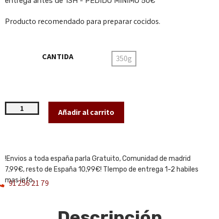
entrega antes de 13H - PEDIDO MINIMO 50€
Producto recomendado para preparar cocidos.
CANTIDA
350g
Añadir al carrito
!Envios a toda españa parla Gratuito, Comunidad de madrid
7,99€, resto de España 10,99€! TIempo de entrega 1-2 habiles
mas info.
91 256 21 79
Descripción