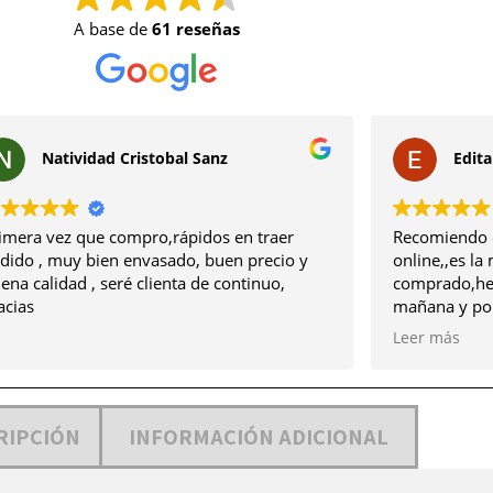
A base de
61 reseñas
Natividad Cristobal Sanz
Edit
imera vez que compro,rápidos en traer
Recomiendo e
dido , muy bien envasado, buen precio y
online,,es la
ena calidad , seré clienta de continuo,
comprado,he 
acias
mañana y por la tarde 
mi casa,la ca
Leer más
primera calid
En lo personal
agradecerles 
seriedad,edu
RIPCIÓN
INFORMACIÓN ADICIONAL
recomiendo, 
en esta misma
necesite ..