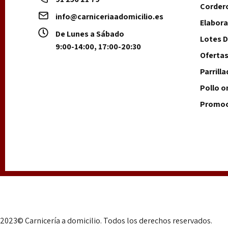
Corder
info@carniceriaadomicilio.es
Elabor
De Lunes a Sábado
Lotes D
9:00-14:00, 17:00-20:30
Oferta
Parrill
Pollo o
Promoc
2023© Carnicería a domicilio. Todos los derechos reservados.