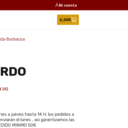
Mi cuenta
0,00
€
ada-Barbacoa
ERDO
 1K)
es a jueves hasta 14 H. los pedidos a
nviaran el lunes , asi garantizamos las
 PEDIDO MINIMO 50€