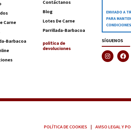
Contáctanos
o
Blog
ENVIADO A T
ados
PARA MANTEN
Lotes De Carne
e Carne
CONDICIONE
Parrillada-Barbacoa
s
SÍGUENOS
ada-Barbacoa
politica de
devoluciones
nline
iones
POLÍTICA DE COOKIES
|
AVISO LEGAL Y PO