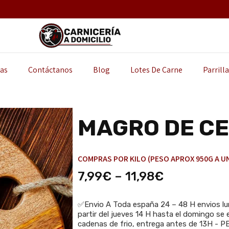
as
Contáctanos
Blog
Lotes De Carne
Parrill
MAGRO DE C
COMPRAS POR KILO (PESO APROX 950G A UN
7,99
€
–
11,98
€
✅Envio A Toda españa 24 – 48 H envios lun
partir del jueves 14 H hasta el domingo se e
cadenas de frio, entrega antes de 13H -