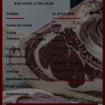
9:00-14:00, 17:00-20:30
TIENDA
EL SITIO WEB
Carne De Cerdo
Inicio
Carne
Tienda Online
Filete
Ternera
ternera
Ofertas
Contáctanos
Cordero
Blog
Elaborados
Lotes De Carne
Lotes De Carne
Parrillada-Barbacoa
Ofertas
Parrillada-Barbacoa
politica de devoluciones
Pollo online
Promociones