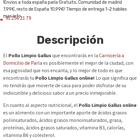
!Envios a toda españa parla Gratuito, Comunidad de madrid
7,99€, resto de España 10,99€! TIempo de entrega 1-2 habiles
mas info.
91 256 21 79
Descripción
El
Pollo Limpio Gallus
que encontrarás en la
Carnicería a
Domicilio de Parla
es posiblemente el mejor de la ciudad, con
esa jugosidad que nos encanta, y lo mejor de todo es que
encontrarás tu
Pollo Limpio Gallus
online!
Lo que significa que
no tendrás que moverte de casa para poder disfrutar de su
indiscutible y delicioso sabor a un precio inmejorable.
En cuanto al aspecto nutricional, el
Pollo Limpio Gallus online
es un alimento con un importante aporte de ácidos grasos
poliinsaturados, ácidos grasos monoinsaturados, grasa,
proteínas, ácidos grasos saturados, vitamina B3, calorías,
vitamina B6 y colesterol.