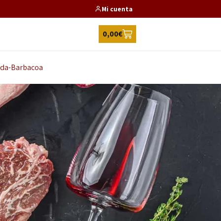
Mi cuenta
0,00
€
ada-Barbacoa