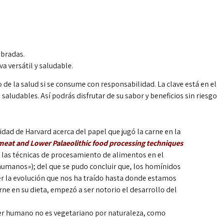
ibradas.
a versátil y saludable.
o de la salud si se consume con responsabilidad. La clave está en e
aludables. Así podrás disfrutar de su sabor y beneficios sin riesgo
sidad de Harvard acerca del papel que jugó la carne en la
meat and Lower Palaeolithic food processing techniques
y las técnicas de procesamiento de alimentos en el
s humanos»); del que se pudo concluir que, los homínidos
ner la evolución que nos ha traído hasta donde estamos
arne en su dieta, empezó a ser notorio el desarrollo del
ser humano no es vegetariano por naturaleza, como