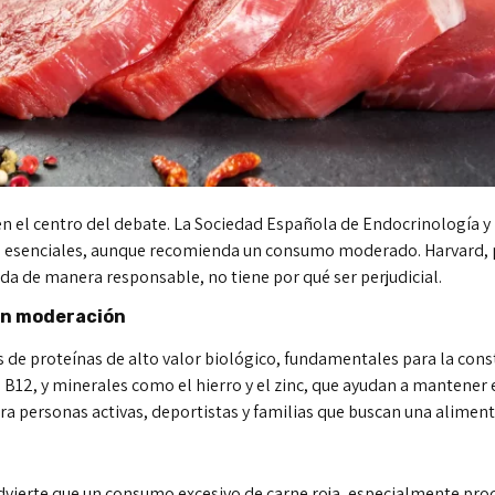
 en el centro del debate. La Sociedad Española de Endocrinología y 
s esenciales, aunque recomienda un consumo moderado. Harvard, po
da de manera responsable, no tiene por qué ser perjudicial.
con moderación
tes de proteínas de alto valor biológico, fundamentales para la co
 B12, y minerales como el hierro y el zinc, que ayudan a mantener e
a personas activas, deportistas y familias que buscan una aliment
dvierte que un consumo excesivo de carne roja, especialmente pro