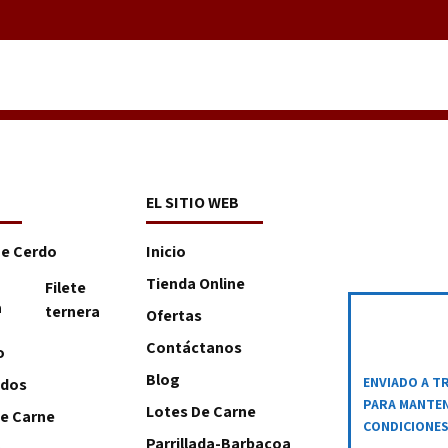
EL SITIO WEB
De Cerdo
Inicio
Tienda Online
Filete
a
ternera
Ofertas
Contáctanos
o
Blog
ENVIADO A T
ados
PARA MANTEN
Lotes De Carne
e Carne
CONDICIONE
Parrillada-Barbacoa