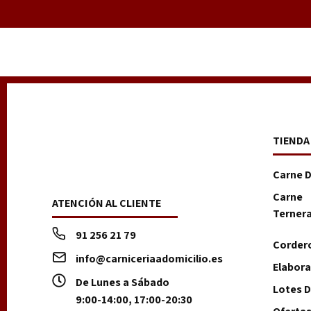
TIENDA
Carne 
Carne
ATENCIÓN AL CLIENTE
Terner
91 256 21 79
Corder
info@carniceriaadomicilio.es
Elabor
De Lunes a Sábado
Lotes D
9:00-14:00, 17:00-20:30