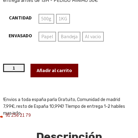
entrega antes de 13H - PEDIDO MINIMO 50€
CANTIDAD
500g
1KG
ENVASADO
Papel
Bandeja
Al vacio
Añadir al carrito
!Envios a toda españa parla Gratuito, Comunidad de madrid
7,99€, resto de España 10,99€! TIempo de entrega 1-2 habiles
mas info.
91 256 21 79
Descripción